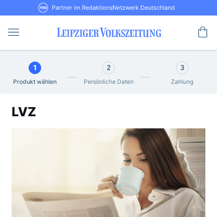
Direkt
RND Partner im RedaktionsNetzwerk De
zum
Inhalt
Me
1
2
3
Produkt wählen
Persönliche Daten
Zahlung
LVZ