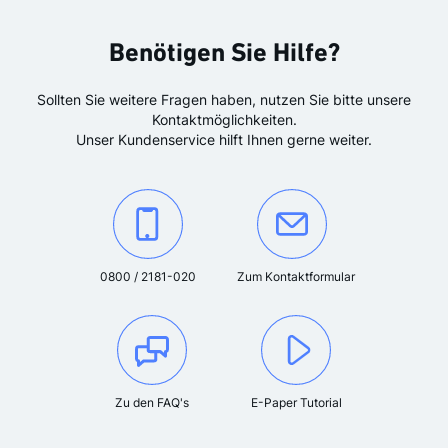
Benötigen Sie Hilfe?
Sollten Sie weitere Fragen haben, nutzen Sie bitte unsere
Kontaktmöglichkeiten.
Unser Kundenservice hilft Ihnen gerne weiter.
Kontaktieren Sie uns unter der Telefonnummer:
Oder kontaktieren Sie uns über das K
0800 / 2181-020
Zum Kontaktformular
Zu den FAQ's
E-Paper Tutorial