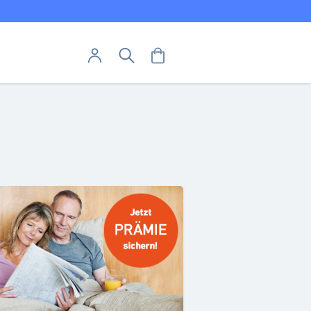
Direkt
utschland
zum
Inhalt
User-Menü
Mein Warenkorb
Suche
Mein Konto
Anmelden
Abo hier kündigen
Abo widerrufen