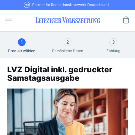
Direkt
RND Partner im RedaktionsNetzwerk De
zum
Inhalt
Me
1
2
3
Produkt wählen
Persönliche Daten
Zahlung
LVZ Digital inkl. gedruckter
Samstagsausgabe