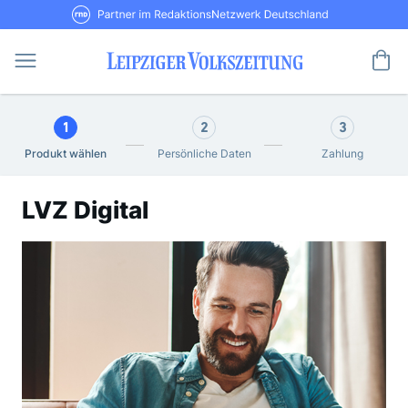
Direkt
RND Partner im RedaktionsNetzwerk De
zum
Inhalt
Me
1
2
3
Produkt wählen
Persönliche Daten
Zahlung
LVZ Digital