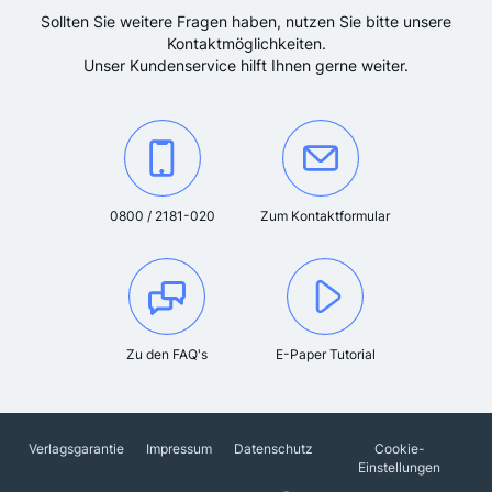
Sollten Sie weitere Fragen haben, nutzen Sie bitte unsere
Kontaktmöglichkeiten.
Unser Kundenservice hilft Ihnen gerne weiter.
Kontaktieren Sie uns unter der Telefonnummer:
Oder kontaktieren Sie uns über das K
0800 / 2181-020
Zum Kontaktformular
Zu den FAQ's
E-Paper Tutorial
Verlagsgarantie
Impressum
Datenschutz
Cookie-
Einstellungen